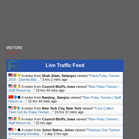
VISITORS
Live Traffic Feed
A visitor from
Shah Alam, Selangor
viewed "
Pakej Pulau Tioman
2019 - Dumba Bay…
"
3 hrs 2 mins ago
A visitor from
Council Bluffs, Iowa
viewed "
Wan Pulau Tioman |
Staff Resort at…
"
14 hrs 44 mins ago
A visitor from
Nanjing, Jiangsu
viewed "
Wan Pulau Tioman | Staff
Resort at…
"
15 hrs 44 mins ago
A visitor from
New York City, New York
viewed "
Cara Collect
Tiket Feri Ke Pulau Tioman…
"
19 hrs 37 mins ago
A visitor from
Council Bluffs, Iowa
viewed "
Wan Pulau Tioman |
Staff Resort at…
"
22 hrs ago
A visitor from
Johor Bahru, Johor
viewed "
Panduan Dan Tarikan
di Kampung Genting…
"
1 day 2 hrs ago