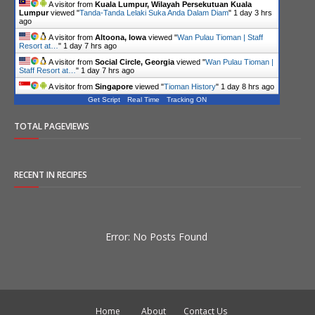
A visitor from
Kuala Lumpur, Wilayah Persekutuan Kuala
Lumpur
viewed "
Tanda-Tanda Lelaki Suka Anda Dalam Diam
"
1 day 3 hrs
ago
A visitor from
Altoona, Iowa
viewed "
Wan Pulau Tioman | Staff
Resort at…
"
1 day 7 hrs ago
A visitor from
Social Circle, Georgia
viewed "
Wan Pulau Tioman |
Staff Resort at…
"
1 day 7 hrs ago
A visitor from
Singapore
viewed "
Tioman History
"
1 day 8 hrs ago
Get Script
Real Time
Tracking ON
TOTAL PAGEVIEWS
RECENT IN RECIPES
Error: No Posts Found
Home
About
Contact Us