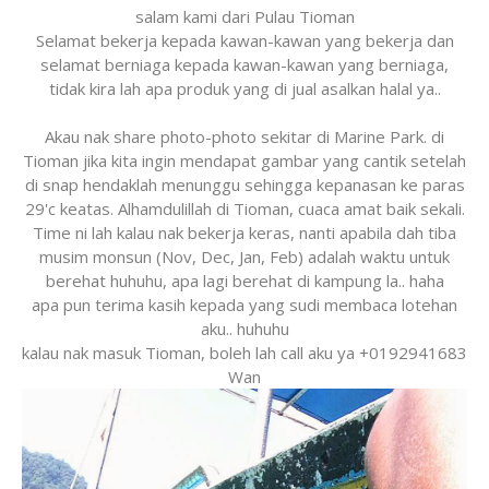
salam kami dari Pulau Tioman
Selamat bekerja kepada kawan-kawan yang bekerja dan
selamat berniaga kepada kawan-kawan yang berniaga,
tidak kira lah apa produk yang di jual asalkan halal ya..
Akau nak share photo-photo sekitar di Marine Park. di
Tioman jika kita ingin mendapat gambar yang cantik setelah
di snap hendaklah menunggu sehingga kepanasan ke paras
29'c keatas. Alhamdulillah di Tioman, cuaca amat baik sekali.
Time ni lah kalau nak bekerja keras, nanti apabila dah tiba
musim monsun (Nov, Dec, Jan, Feb) adalah waktu untuk
berehat huhuhu, apa lagi berehat di kampung la.. haha
apa pun terima kasih kepada yang sudi membaca lotehan
aku.. huhuhu
kalau nak masuk Tioman, boleh lah call aku ya +0192941683
Wan