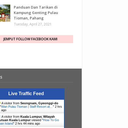
Panduan Dan Tarikan di
Kampung Genting Pulau
Tioman, Pahang
Tuesday, April 27, 2021
JEMPUT FOLLOW FACEBOOK KAMI
RS
Live Traffic Feed
A visitor from
Seongnam, Gyeonggi-do
"
Wan Pulau Tioman | Staff Resort at…
"
2 hrs
s ago
A visitor from
Kuala Lumpur, Wilayah
utuan Kuala Lumpur
viewed "
How To Go
an Island
"
2 hrs 44 mins ago