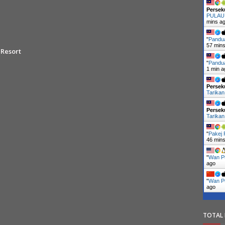
Persek
PULAU
mins a
"
Pandu
57 min
 Resort
"
Pandu
1 min a
Persek
Tarika
Persek
Tarika
"
Pakej
46 min
"
Wan Pu
ago
"
Wan Pu
ago
TOTAL 