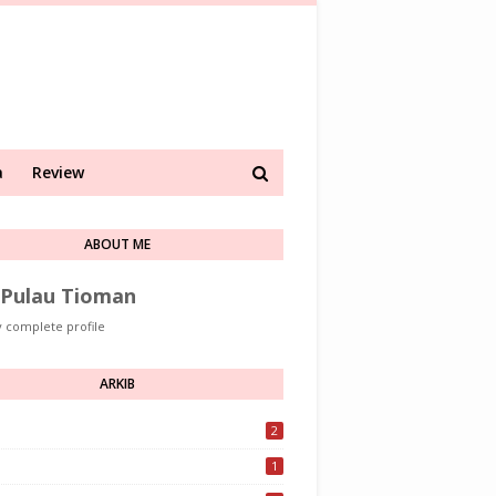
a
Review
ABOUT ME
Pulau Tioman
 complete profile
ARKIB
2
1