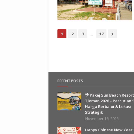
...
1
2
3
17
RECENT POSTS
🌴 Pakej Sun Beach Resort
Tioman 2026 – Percutian S
Harga Berbaloi & Lokasi
Strategik
November 16, 2025
Happy Chinese New Year 