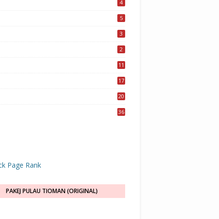
4
5
3
2
11
17
20
36
PAKEJ PULAU TIOMAN (ORIGINAL)