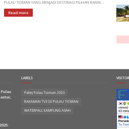
PULAU TIOMAN YANG MENJADI DESTINASI PILIHAN RAMAI…
Read more
LABELS
VISITO
 Pulau
Pakej Pulau Tioman 2023
antai,
RAKAMAN TV3 DI PULAU TIOMAN
viewed 
WATERFALL KAMPUNG ASAH
43 min
Persek
2025:
To Tiom