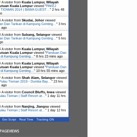
A visitor from
Kuala Lumpur, Wilayah
utuan Kuala Lumpur
viewed "
PAKEJ
 TIOMAN 2014 | BAWA GUEST…
"
2 hrs 48
go
A visitor from
Skudai, Johor
viewed
an Dan Tarikan di Kampung Genting…
"
3 hrs
s ago
A visitor from
Subang, Selangor
viewed
an Dan Tarikan di Kampung Genting…
"
5 hrs
go
A visitor from
Kuala Lumpur, Wilayah
utuan Kuala Lumpur
viewed "
Panduan Dan
n di Kampung Genting…
"
8 hrs 23 mins ago
A visitor from
Kuala Lumpur, Wilayah
utuan Kuala Lumpur
viewed "
Panduan Dan
n di Kampung Genting…
"
10 hrs 55 mins ago
A visitor from
Shah Alam, Selangor
viewed
 Pulau Tioman 2019 - Dumba Bay…
"
23 hrs
s ago
A visitor from
Council Bluffs, Iowa
viewed
lau Tioman | Staff Resort at…
"
1 day 11 hrs
A visitor from
Nanjing, Jiangsu
viewed
lau Tioman | Staff Resort at…
"
1 day 12 hrs
Get Script
Real Time
Tracking ON
PAGEVIEWS