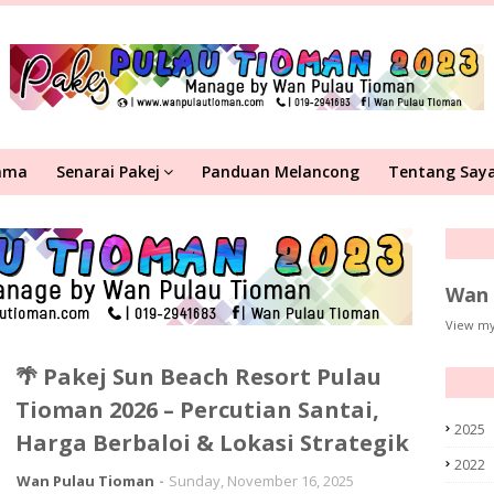
ama
Senarai Pakej
Panduan Melancong
Tentang Say
Wan 
View my
🌴 Pakej Sun Beach Resort Pulau
Tioman 2026 – Percutian Santai,
2025
Harga Berbaloi & Lokasi Strategik
2022
Wan Pulau Tioman
Sunday, November 16, 2025