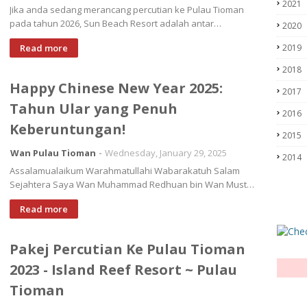
2021
Jika anda sedang merancang percutian ke Pulau Tioman
pada tahun 2026, Sun Beach Resort adalah antar…
2020
Read more
2019
2018
Happy Chinese New Year 2025:
2017
Tahun Ular yang Penuh
2016
Keberuntungan!
2015
Wan Pulau Tioman
Wednesday, January 29, 2025
2014
Assalamualaikum Warahmatullahi Wabarakatuh Salam
Sejahtera Saya Wan Muhammad Redhuan bin Wan Must…
Read more
Pakej Percutian Ke Pulau Tioman
2023 - Island Reef Resort ~ Pulau
Tioman