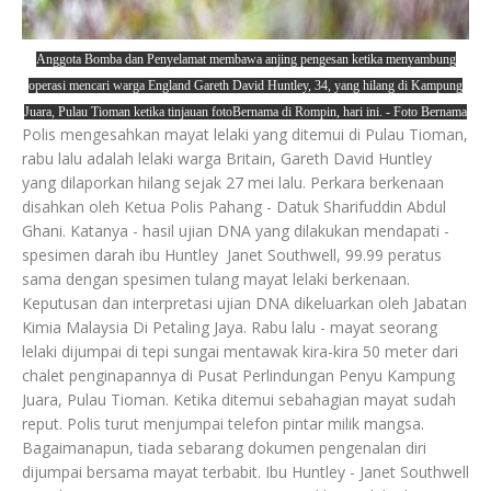
Anggota Bomba dan Penyelamat membawa anjing pengesan ketika menyambung
operasi mencari warga England Gareth David Huntley, 34, yang hilang di Kampung
Juara, Pulau Tioman ketika tinjauan fotoBernama di Rompin, hari ini. - Foto Bernama
Polis mengesahkan mayat lelaki yang ditemui di Pulau Tioman,
rabu lalu adalah lelaki warga Britain, Gareth David Huntley
yang dilaporkan hilang sejak 27 mei lalu. Perkara berkenaan
disahkan oleh Ketua Polis Pahang - Datuk Sharifuddin Abdul
Ghani. Katanya - hasil ujian DNA yang dilakukan mendapati -
spesimen darah ibu Huntley Janet Southwell, 99.99 peratus
sama dengan spesimen tulang mayat lelaki berkenaan.
Keputusan dan interpretasi ujian DNA dikeluarkan oleh Jabatan
Kimia Malaysia Di Petaling Jaya. Rabu lalu - mayat seorang
lelaki dijumpai di tepi sungai mentawak kira-kira 50 meter dari
chalet penginapannya di Pusat Perlindungan Penyu Kampung
Juara, Pulau Tioman. Ketika ditemui sebahagian mayat sudah
reput. Polis turut menjumpai telefon pintar milik mangsa.
Bagaimanapun, tiada sebarang dokumen pengenalan diri
dijumpai bersama mayat terbabit. Ibu Huntley - Janet Southwell