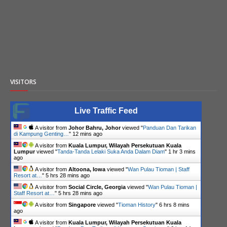
VISITORS
Live Traffic Feed
A visitor from
Johor Bahru, Johor
viewed "
Panduan Dan Tarikan
di Kampung Genting…
"
12 mins ago
A visitor from
Kuala Lumpur, Wilayah Persekutuan Kuala
Lumpur
viewed "
Tanda-Tanda Lelaki Suka Anda Dalam Diam
"
1 hr 3 mins
ago
A visitor from
Altoona, Iowa
viewed "
Wan Pulau Tioman | Staff
Resort at…
"
5 hrs 28 mins ago
A visitor from
Social Circle, Georgia
viewed "
Wan Pulau Tioman |
Staff Resort at…
"
5 hrs 28 mins ago
A visitor from
Singapore
viewed "
Tioman History
"
6 hrs 8 mins
ago
A visitor from
Kuala Lumpur, Wilayah Persekutuan Kuala