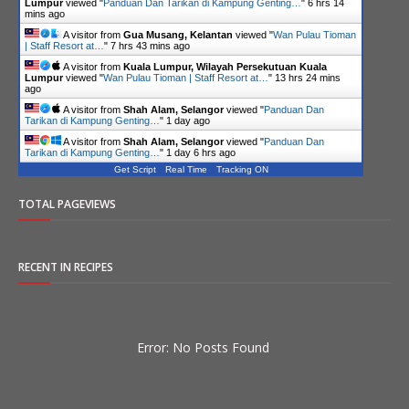
Lumpur
viewed "
Panduan Dan Tarikan di Kampung Genting…
"
6 hrs 14
mins ago
A visitor from
Gua Musang, Kelantan
viewed "
Wan Pulau Tioman
| Staff Resort at…
"
7 hrs 43 mins ago
A visitor from
Kuala Lumpur, Wilayah Persekutuan Kuala
Lumpur
viewed "
Wan Pulau Tioman | Staff Resort at…
"
13 hrs 24 mins
ago
A visitor from
Shah Alam, Selangor
viewed "
Panduan Dan
Tarikan di Kampung Genting…
"
1 day ago
A visitor from
Shah Alam, Selangor
viewed "
Panduan Dan
Tarikan di Kampung Genting…
"
1 day 6 hrs ago
Get Script
Real Time
Tracking ON
TOTAL PAGEVIEWS
RECENT IN RECIPES
Error: No Posts Found