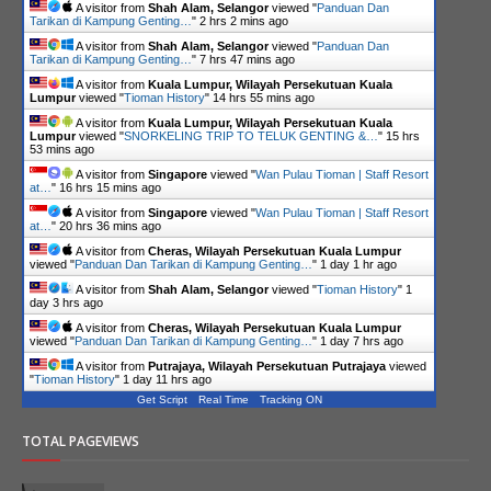
A visitor from
Shah Alam, Selangor
viewed "
Panduan Dan
Tarikan di Kampung Genting…
"
2 hrs 2 mins ago
A visitor from
Shah Alam, Selangor
viewed "
Panduan Dan
Tarikan di Kampung Genting…
"
7 hrs 47 mins ago
A visitor from
Kuala Lumpur, Wilayah Persekutuan Kuala
Lumpur
viewed "
Tioman History
"
14 hrs 55 mins ago
A visitor from
Kuala Lumpur, Wilayah Persekutuan Kuala
Lumpur
viewed "
SNORKELING TRIP TO TELUK GENTING &…
"
15 hrs
53 mins ago
A visitor from
Singapore
viewed "
Wan Pulau Tioman | Staff Resort
at…
"
16 hrs 15 mins ago
A visitor from
Singapore
viewed "
Wan Pulau Tioman | Staff Resort
at…
"
20 hrs 36 mins ago
A visitor from
Cheras, Wilayah Persekutuan Kuala Lumpur
viewed "
Panduan Dan Tarikan di Kampung Genting…
"
1 day 1 hr ago
A visitor from
Shah Alam, Selangor
viewed "
Tioman History
"
1
day 3 hrs ago
A visitor from
Cheras, Wilayah Persekutuan Kuala Lumpur
viewed "
Panduan Dan Tarikan di Kampung Genting…
"
1 day 7 hrs ago
A visitor from
Putrajaya, Wilayah Persekutuan Putrajaya
viewed
"
Tioman History
"
1 day 11 hrs ago
Get Script
Real Time
Tracking ON
TOTAL PAGEVIEWS