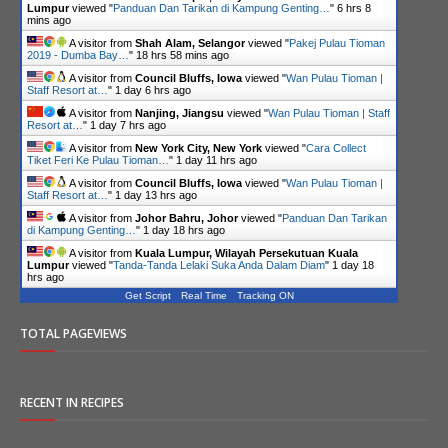
Lumpur
viewed "
Panduan Dan Tarikan di Kampung Genting…
"
6 hrs 8
mins ago
A visitor from
Shah Alam, Selangor
viewed "
Pakej Pulau Tioman
2019 - Dumba Bay…
"
18 hrs 58 mins ago
A visitor from
Council Bluffs, Iowa
viewed "
Wan Pulau Tioman |
Staff Resort at…
"
1 day 6 hrs ago
A visitor from
Nanjing, Jiangsu
viewed "
Wan Pulau Tioman | Staff
Resort at…
"
1 day 7 hrs ago
A visitor from
New York City, New York
viewed "
Cara Collect
Tiket Feri Ke Pulau Tioman…
"
1 day 11 hrs ago
A visitor from
Council Bluffs, Iowa
viewed "
Wan Pulau Tioman |
Staff Resort at…
"
1 day 13 hrs ago
A visitor from
Johor Bahru, Johor
viewed "
Panduan Dan Tarikan
di Kampung Genting…
"
1 day 18 hrs ago
A visitor from
Kuala Lumpur, Wilayah Persekutuan Kuala
Lumpur
viewed "
Tanda-Tanda Lelaki Suka Anda Dalam Diam
"
1 day 18
hrs ago
Get Script
Real Time
Tracking ON
TOTAL PAGEVIEWS
RECENT IN RECIPES