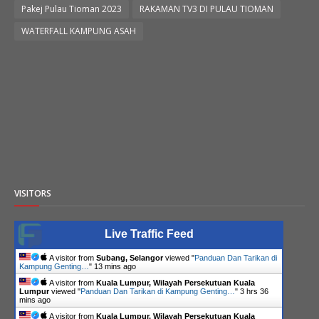
Pakej Pulau Tioman 2023
RAKAMAN TV3 DI PULAU TIOMAN
WATERFALL KAMPUNG ASAH
VISITORS
Live Traffic Feed
A visitor from
Subang, Selangor
viewed "
Panduan Dan Tarikan di
Kampung Genting…
"
13 mins ago
A visitor from
Kuala Lumpur, Wilayah Persekutuan Kuala
Lumpur
viewed "
Panduan Dan Tarikan di Kampung Genting…
"
3 hrs 36
mins ago
A visitor from
Kuala Lumpur, Wilayah Persekutuan Kuala