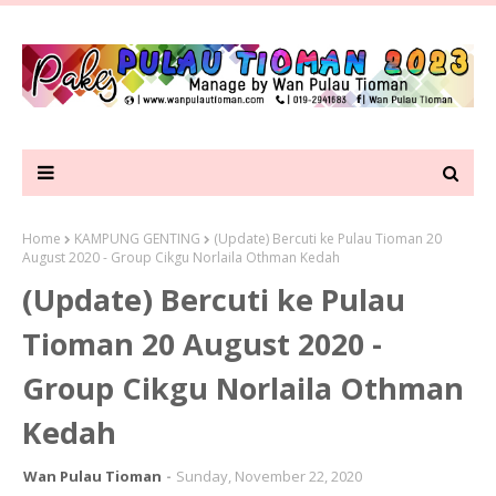
Home
KAMPUNG GENTING
(Update) Bercuti ke Pulau Tioman 20
August 2020 - Group Cikgu Norlaila Othman Kedah
(Update) Bercuti ke Pulau
Tioman 20 August 2020 -
Group Cikgu Norlaila Othman
Kedah
Wan Pulau Tioman
Sunday, November 22, 2020